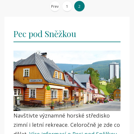
Navigace
Prev
1
2
pro
Pec pod Sněžkou
příspěvky
Navštivte významné horské středisko
zimní i letní rekreace. Celoročně je zde co