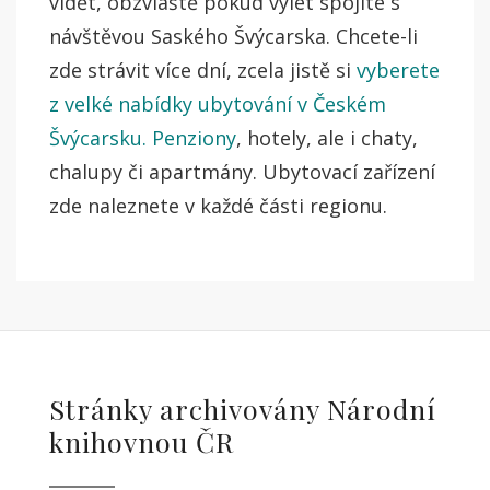
vidět, obzvláště pokud výlet spojíte s
návštěvou Saského Švýcarska. Chcete-li
zde strávit více dní, zcela jistě si
vyberete
z velké nabídky ubytování v Českém
Švýcarsku. Penziony
, hotely, ale i chaty,
chalupy či apartmány. Ubytovací zařízení
zde naleznete v každé části regionu.
Stránky archivovány Národní
knihovnou ČR