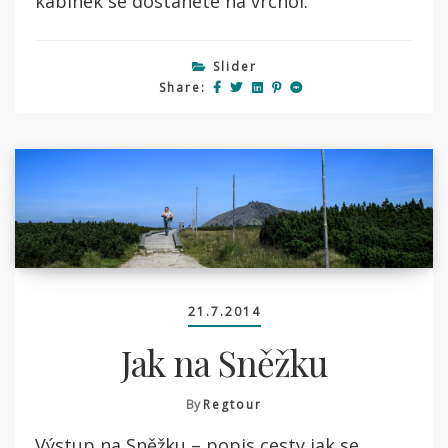
kabinek se dostanete na vrchol.
Slider
Share:
21.7.2014
Jak na Sněžku
By
Regtour
Výstup na Sněžku – popis cesty jak se