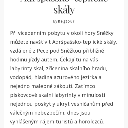
skály
By
Regtour
Při vícedenním pobytu v okolí hory Sněžky
můžete navštívit Adršpašsko-teplické skály,
vzdálené z Pece pod Sněžkou přibližně
hodinu jízdy autem. Čekají tu na vás
labyrinty skal, zřícenina skalního hradu,
vodopád, hladina azurového Jezírka a
nejedno malebné zákoutí. Zatímco
pískovcové skalní labyrinty v minulosti
nejednou poskytly úkryt vesničanům před
válečným nebezpečím, dnes jsou
vyhlášeným rájem turistů a horolezců.