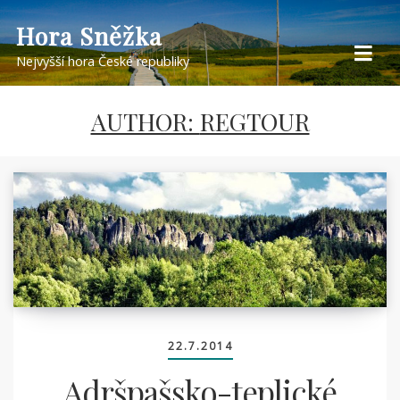
Skip
Hora Sněžka
to
Nejvyšší hora České republiky
content
AUTHOR:
REGTOUR
22.7.2014
Adršpašsko-teplické