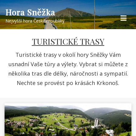
Skip
Hora Sněžka
to
Nejvyšší hora České republiky
content
TURISTICKÉ TRASY
Turistické trasy v okolí hory Sněžky Vám
usnadní Vaše túry a výlety. Vybrat si můžete z
několika tras dle délky, náročnosti a sympatií.
Nechte se provést po krásách Krkonoš.