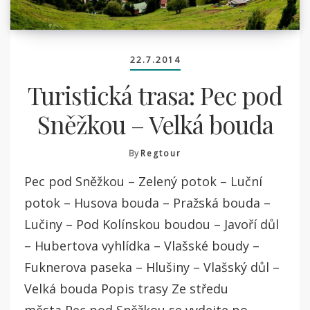
22.7.2014
Turistická trasa: Pec pod
Sněžkou – Velká bouda
By
Regtour
Pec pod Sněžkou – Zelený potok – Luční
potok – Husova bouda – Pražská bouda –
Lučiny – Pod Kolínskou boudou – Javoří důl
– Hubertova vyhlídka – Vlašské boudy –
Fuknerova paseka – Hlušiny – Vlašský důl –
Velká bouda Popis trasy Ze středu
města Pec pod Sněžkou se vydejte po