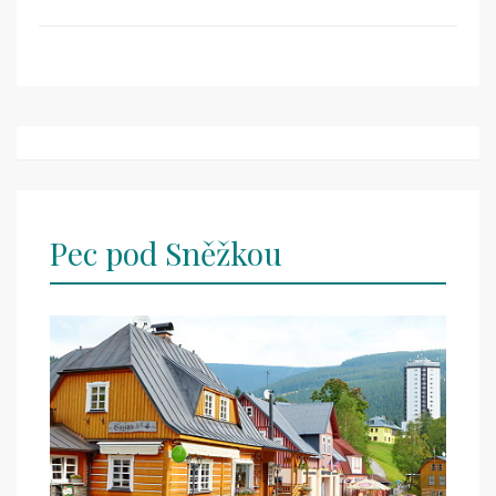
Post
navigation
Pec pod Sněžkou