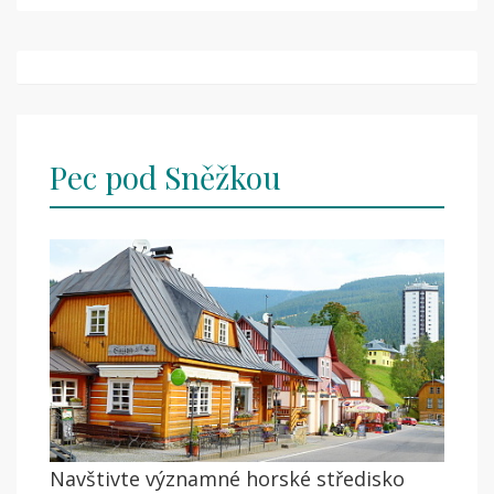
Post
navigation
Pec pod Sněžkou
Navštivte významné horské středisko