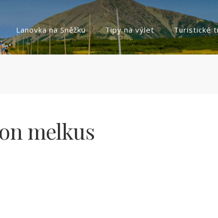
Lanovka na Sněžku
Tipy na výlet
Turistické 
ion melkus