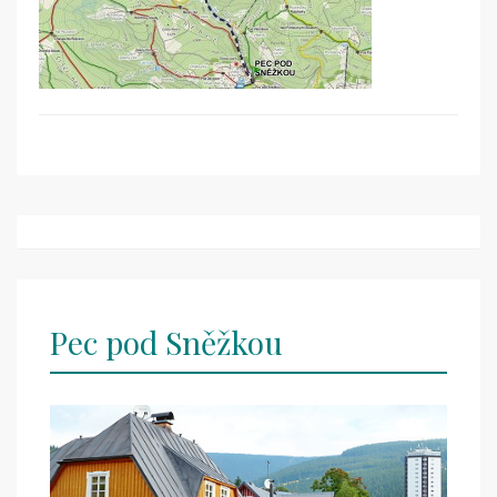
Post
navigation
Pec pod Sněžkou