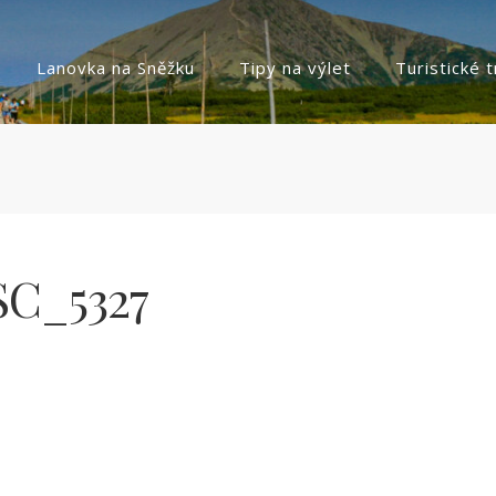
Lanovka na Sněžku
Tipy na výlet
Turistické 
C_5327