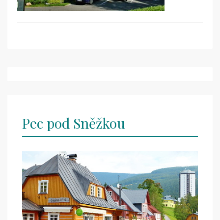
Post
navigation
Pec pod Sněžkou