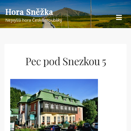
Skip
Hora Sněžka
to
Nejvyšší hora České republiky
content
Pec pod Snezkou 5