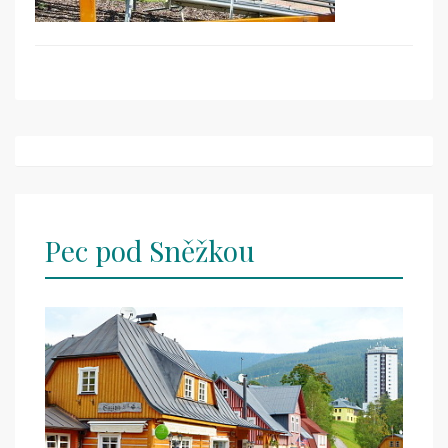
Post
navigation
Pec pod Sněžkou