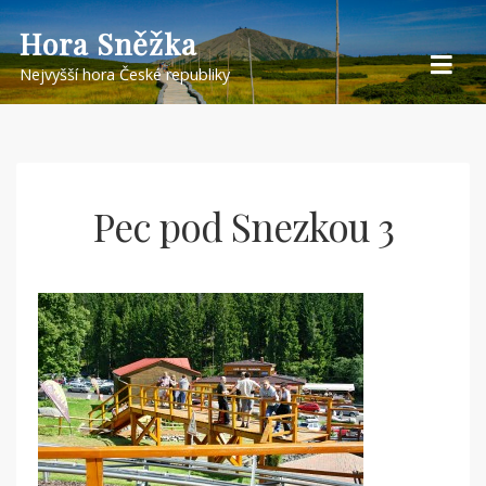
Skip
Hora Sněžka
to
Nejvyšší hora České republiky
content
Pec pod Snezkou 3