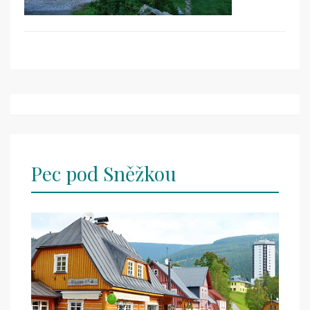
Post
navigation
Pec pod Sněžkou