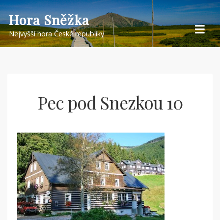
Skip
Hora Sněžka
to
Nejvyšší hora České republiky
content
Pec pod Snezkou 10