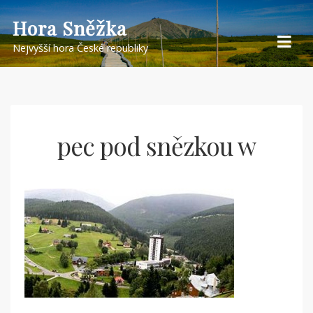
Skip
Hora Sněžka
to
Nejvyšší hora České republiky
content
pec pod snězkou w