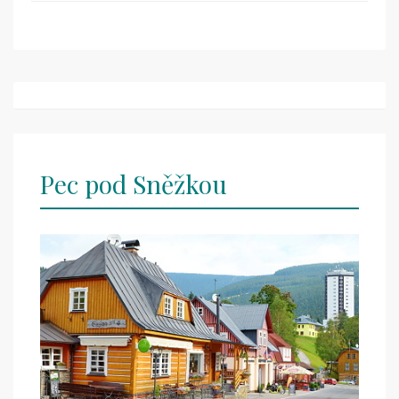
Post
navigation
Pec pod Sněžkou