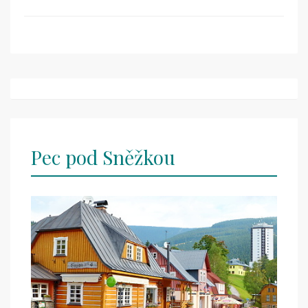
Post
navigation
Pec pod Sněžkou