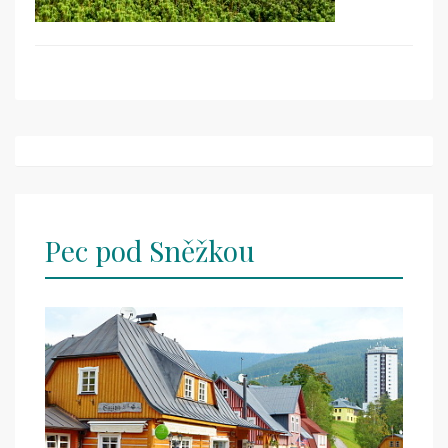
Post
navigation
Pec pod Sněžkou