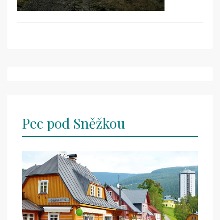
Post
navigation
Pec pod Sněžkou