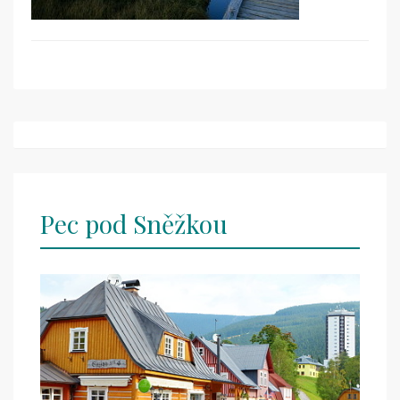
Post
navigation
Pec pod Sněžkou